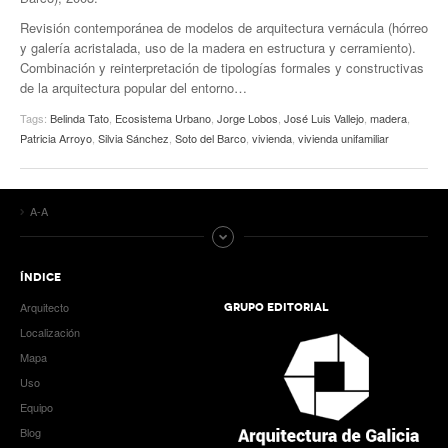
Revisión contemporánea de modelos de arquitectura vernácula (hórreo
y galería acristalada, uso de la madera en estructura y cerramiento).
Combinación y reinterpretación de tipologías formales y constructivas
de la arquitectura popular del entorno…
Tags:
Belinda Tato
,
Ecosistema Urbano
,
Jorge Lobos
,
José Luis Vallejo
,
madera
,
Patricia Arroyo
,
Silvia Sánchez
,
Soto del Barco
,
vivienda
,
vivienda unifamiliar
A-A
ÍNDICE
Arquitecto
GRUPO EDITORIAL
Localización
Mapa
Uso
Equipo
Blog