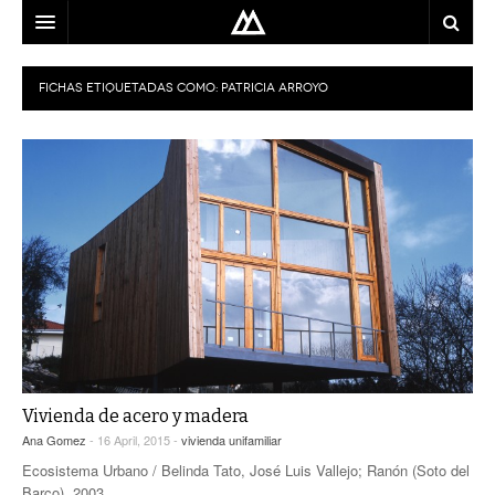
ARQUITECTO
FICHAS ETIQUETADAS COMO:
PATRICIA ARROYO
LOCALIZACIÓN
MAPA
USO
EQUIPO
BLOG
CONTACTO
Vivienda de acero y madera
Ana Gomez
- 16 April, 2015 -
vivienda unifamiliar
Ecosistema Urbano / Belinda Tato, José Luis Vallejo; Ranón (Soto del
Barco), 2003.