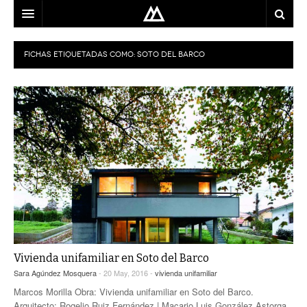
ARQUITECTO
FICHAS ETIQUETADAS COMO:
SOTO DEL BARCO
LOCALIZACIÓN
MAPA
USO
EQUIPO
BLOG
CONTACTO
Vivienda unifamiliar en Soto del Barco
Sara Agúndez Mosquera
- 20 May, 2016 -
vivienda unifamiliar
Marcos Morilla Obra: Vivienda unifamiliar en Soto del Barco.
Arquitecto: Rogelio Ruiz Fernández | Macario Luis González Astorga