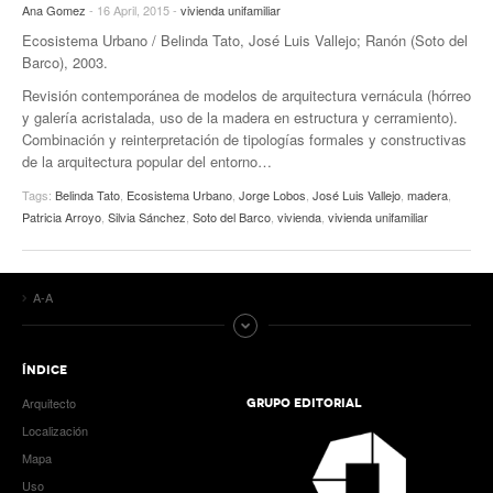
Ana Gomez
- 16 April, 2015 -
vivienda unifamiliar
Ecosistema Urbano / Belinda Tato, José Luis Vallejo; Ranón (Soto del
Barco), 2003.
Revisión contemporánea de modelos de arquitectura vernácula (hórreo
y galería acristalada, uso de la madera en estructura y cerramiento).
Combinación y reinterpretación de tipologías formales y constructivas
de la arquitectura popular del entorno…
Tags:
Belinda Tato
,
Ecosistema Urbano
,
Jorge Lobos
,
José Luis Vallejo
,
madera
,
Patricia Arroyo
,
Silvia Sánchez
,
Soto del Barco
,
vivienda
,
vivienda unifamiliar
A-A
ÍNDICE
Arquitecto
GRUPO EDITORIAL
Localización
Mapa
Uso