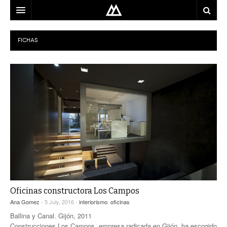
ARQUITECTO
FICHAS
LOCALIZACIÓN
MAPA
USO
EQUIPO
BLOG
CONTACTO
Oficinas constructora Los Campos
Ana Gomez
- 5 July, 2016 -
interiorismo
,
oficinas
Ballina y Canal. Gijón, 2011
Construcciones Los Campos, empresa radicada en Gijón, ha escogido