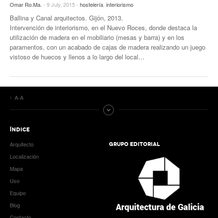
Omar Ro.Ma.
- 9 July, 2015 -
hostelería
,
interiorismo
Ballina y Canal arquitectos. Gijón, 2013.
Intervención de interiorismo, en el Nuevo Roces, donde destaca la
utilización de madera en el mobiliario (mesas y barra) y en los
paramentos, con un acabado de cajas de madera realizando un juego
vistoso de huecos y llenos a lo largo del local…
A-A
ÍNDICE
Arquitecto
GRUPO EDITORIAL
Localización
Mapa
Uso
Equipo
Blog
Contacto