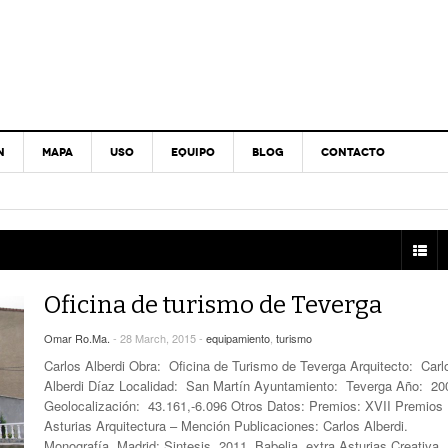
N
MAPA
USO
EQUIPO
BLOG
CONTACTO
Oficina de turismo de Teverga
Omar Ro.Ma.
- 28 March, 2015 -
equipamiento
,
turismo
Carlos Alberdi Obra: Oficina de Turismo de Teverga Arquitecto: Carl
Alberdi Díaz Localidad: San Martín Ayuntamiento: Teverga Año: 20
Geolocalización: 43.161,-6.096 Otros Datos: Premios: XVII Premios
Asturias Arquitectura – Mención Publicaciones: Carlos Alberdi.
Monografía. Madrid: Sintesis, 2011. Babelia, extra Asturias Creativa,