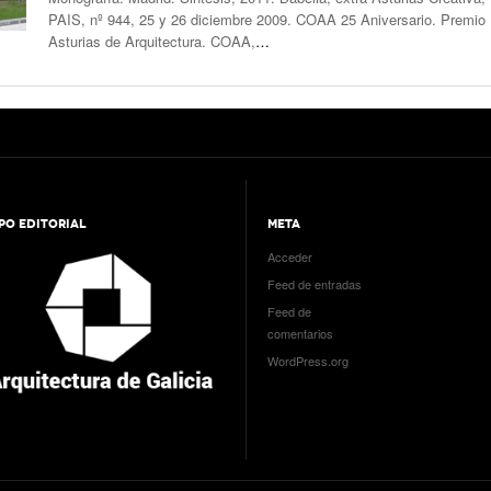
PAIS, nº 944, 25 y 26 diciembre 2009. COAA 25 Aniversario. Premio
Asturias de Arquitectura. COAA,
…
PO EDITORIAL
META
Acceder
Feed de entradas
Feed de
comentarios
WordPress.org