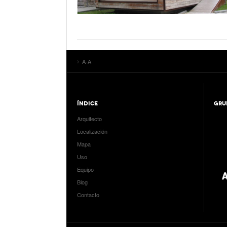
A-A
ÍNDICE
GRU
Arquitecto
Localización
Mapa
Uso
Equipo
Blog
Contacto