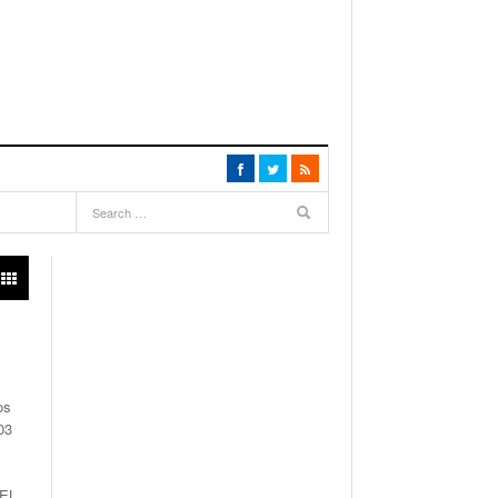
os
03
 EL