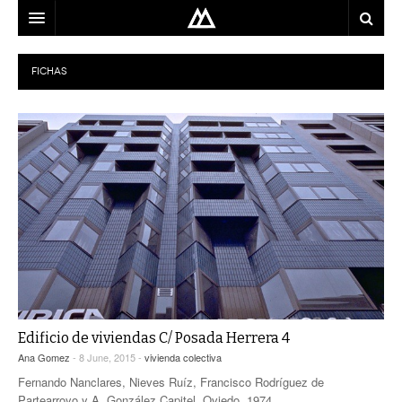
ARQUITECTO
FICHAS
LOCALIZACIÓN
MAPA
USO
EQUIPO
BLOG
CONTACTO
Edificio de viviendas C/ Posada Herrera 4
Ana Gomez
- 8 June, 2015 -
vivienda colectiva
Fernando Nanclares, Nieves Ruíz, Francisco Rodríguez de
Partearroyo y A. González Capitel. Oviedo, 1974