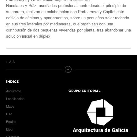
Nanclares y Ruiz, asociados profesionalmente desde el principio de
su carrera, realizan en colaboración con Partearroyo y Capitel este
edificio de oficinas y apartamentos, sobre un pequeños solar rodeado
en sus tres laterales por medianeras, que organizan con una
distribución de dos pequeñas viviendas por planta, tras abandonar una
solución inicial en dúplex.
A-A
ÍNDICE
Arquitecto
GRUPO EDITORIAL
Localización
Mapa
Uso
Equipo
Blog
Contacto