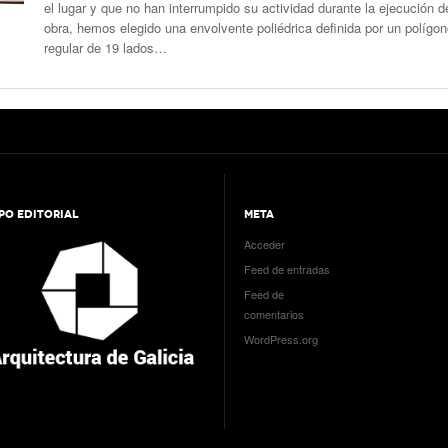
el lugar y que no han interrumpido su actividad durante la ejecución d
obra, hemos elegido una envolvente poliédrica definida por un polígo
regular de 19 lados…
PO EDITORIAL
META
Acceder
Feed de entradas
Feed de
comentarios
WordPress.org