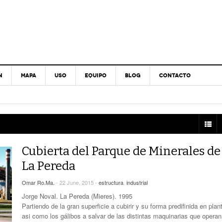
N
MAPA
USO
EQUIPO
BLOG
CONTACTO
Cubierta del Parque de Minerales de
La Pereda
Omar Ro.Ma.
- 22 June, 2015 -
estructura
,
industrial
Jorge Noval. La Pereda (Mieres). 1995
Partiendo de la gran superficie a cubirir y su forma predifinida en plan
asi como los gálibos a salvar de las distintas maquinarias que operan