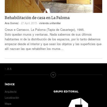
Rehabilitación de casa en La Paloma
Ana Gomez
- 27 April, 2015 -
vivienda unifamiliar
Creus e Carrasco. La Paloma (Tapia de Casariego), 1995.
Solo quedan muros y ventanas. Nada sabemos de sus últimos
habitantes ni de la distribución de los espacios, por lo tanto debemos
empezar desde el interior y que sean los objetos y las superficies que
allí nazcan las que rehabiliten los muros…
A-A
ÍNDICE
Arquitecto
GRUPO EDITORIAL
Localización
Mapa