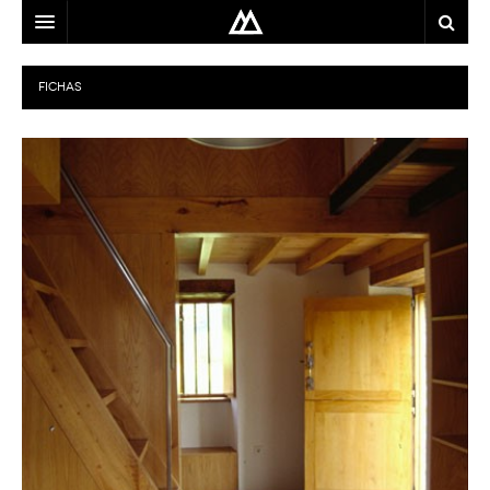
ARQUITECTO
FICHAS
LOCALIZACIÓN
MAPA
USO
EQUIPO
BLOG
CONTACTO