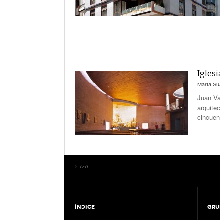
Iglesi
Marta Su
Juan Va
arquite
cincuen
A-A
ÍNDICE
GRU