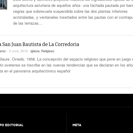
arquitectura asturiana de aquellos años: una fachada pautada por ba
negras que sobrevuela suspendida sobre las dos plantas inferiores
acristaladas, y ventanales insertados entre las pautas con el contrap
de las terrazas…
a San Juan Bautista de La Corredoria
arez
- 3 June, 2015 -
iglesia
,
Religioso
llaure. Oviedo. 1958. La concepción del espacio religioso que pone en juego 
cto ovetense se inscribe en las nuevas tendencias que se declaran en los añ
ta en el panorama arquitectónico español
PO EDITORIAL
META