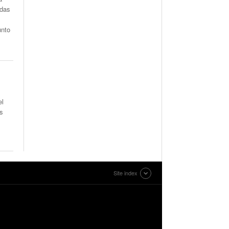
ndas
unto
el
os
Site index