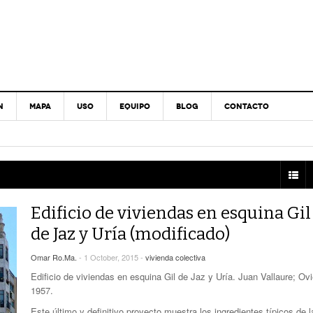
N
MAPA
USO
EQUIPO
BLOG
CONTACTO
Edificio de viviendas en esquina Gil
de Jaz y Uría (modificado)
Omar Ro.Ma.
- 1 October, 2015 -
vivienda colectiva
Edificio de viviendas en esquina Gil de Jaz y Uría. Juan Vallaure; Ov
1957.
Este último y definitivo proyecto muestra los ingredientes típicos de l