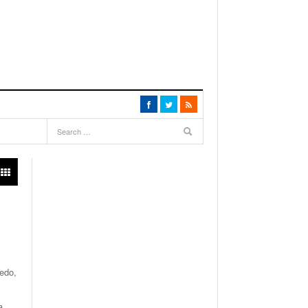
iedo,
a