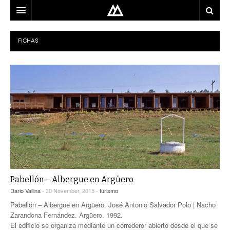
ARQUITECTO
FICHAS
LOCALIZACIÓN
MAPA
USO
EQUIPO
BLOG
CONTACTO
Pabellón – Albergue en Argüero
Dario Vallina
- 30 November, 2015 -
turismo
Pabellón – Albergue en Argüero. José Antonio Salvador Polo | Nacho
Zarandona Fernández. Argüero. 1992.
El edificio se organiza mediante un correderor abierto desde el que se