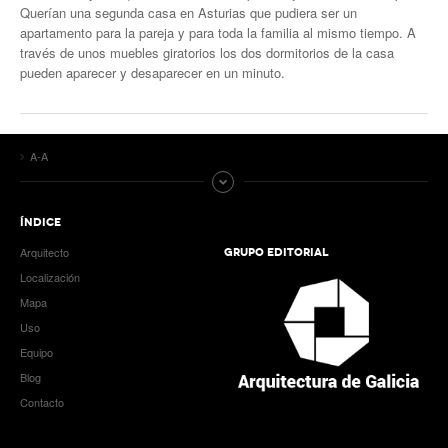
Querían una segunda casa en Asturias que pudiera ser un
apartamento para la pareja y para toda la familia al mismo tiempo. A
través de unos muebles giratorios los dos dormitorios de la casa
pueden aparecer y desaparecer en un minuto.
A-A
ÍNDICE
Arquitecto
GRUPO EDITORIAL
Localización
Mapa
Uso
Equipo
Blog
Contacto