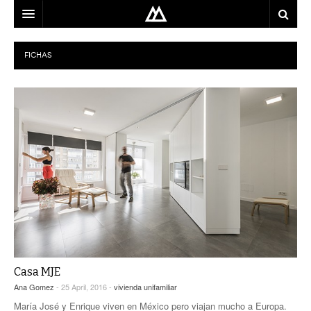
ARQUITECTO
FICHAS
LOCALIZACIÓN
MAPA
USO
EQUIPO
BLOG
CONTACTO
Casa MJE
Ana Gomez
- 25 April, 2016 -
vivienda unifamiliar
María José y Enrique viven en México pero viajan mucho a Europa.