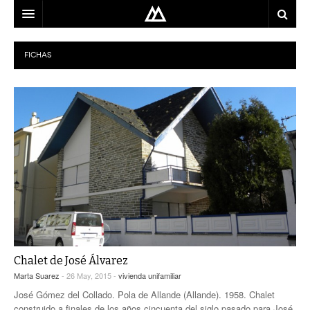
ARQUITECTO
FICHAS
LOCALIZACIÓN
MAPA
USO
EQUIPO
BLOG
CONTACTO
Chalet de José Álvarez
Marta Suarez
- 26 May, 2015 -
vivienda unifamiliar
José Gómez del Collado. Pola de Allande (Allande). 1958. Chalet
construido a finales de los años cincuenta del siglo pasado para José