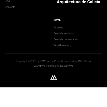
Blog
Contacto
META
Acceder
Feed de entradas
Feed de comentarios
WordPress.org
Copyright © 2020 by
DW Focus
. Proudly powered by
WordPress
WordPress Theme by DesignWall