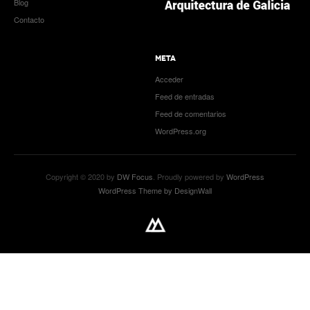
Blog
Contacto
META
Acceder
Feed de entradas
Feed de comentarios
WordPress.org
Copyright © 2020 by
DW Focus
. Proudly powered by
WordPress
WordPress Theme by DesignWall