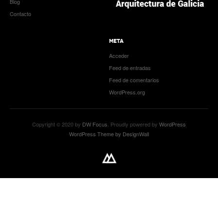
Blog
Contacto
META
Acceder
Feed de entradas
Feed de comentarios
WordPress.org
Copyright © 2020 by
DW Focus
. Proudly powered by
WordPress
WordPress Theme by DesignWall