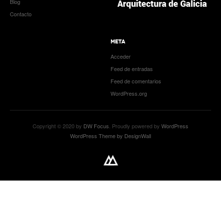
Blog
Contacto
META
Acceder
Feed de entradas
Feed de comentarios
WordPress.org
Copyright © 2020 by
DW Focus
. Proudly powered by
WordPress
WordPress Theme by DesignWall