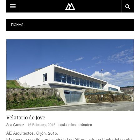
ARQUITECTO
FICHAS
LOCALIZACIÓN
MAPA
USO
EQUIPO
BLOG
CONTACTO
Velatorio de Jove
Ana Gomez
- 16 February, 2016 -
equipamiento
,
fúnebre
AE Arquitectos. Gijón, 2015.
El proyecto se sitúa en las ciudad de Gijón, justo en frente del puerto