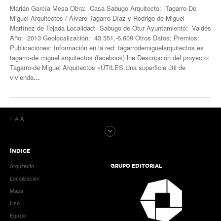
Marián García Mesa Obra: Casa Sabugo Arquitecto: Tagarro-De
Miguel Arquitectos / Álvaro Tagarro Díaz y Rodrigo de Miguel
Martínez de Tejada Localidad: Sabugo de Otur Ayuntamiento: Valdés
Año: 2013 Geolocalización: 43.551,-6.609 Otros Datos: Premios:
Publicaciones: Información en la red: tagarrodemiguelarquitectos.es
tagarro-de miguel arquitectos (facebook) lne Descripción del proyecto:
Tagarro-de Miguel Arquitectos «ÚTILES:Una superficie útil de
vivienda
…
A-A
ÍNDICE
Arquitecto
GRUPO EDITORIAL
Localización
Mapa
Uso
Equipo