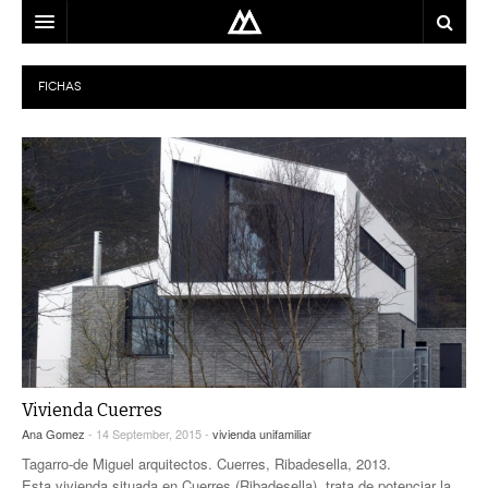
ARQUITECTO
FICHAS
LOCALIZACIÓN
MAPA
USO
EQUIPO
BLOG
CONTACTO
Vivienda Cuerres
Ana Gomez
- 14 September, 2015 -
vivienda unifamiliar
Tagarro-de Miguel arquitectos. Cuerres, Ribadesella, 2013.
Esta vivienda situada en Cuerres (Ribadesella), trata de potenciar la