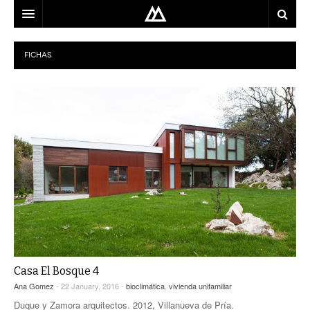
ARQUITECTO
FICHAS
LOCALIZACIÓN
MAPA
USO
EQUIPO
BLOG
CONTACTO
Casa El Bosque 4
Ana Gomez
- 22 January, 2016 -
bioclimática
,
vivienda unifamiliar
Duque y Zamora arquitectos. 2012, Villanueva de Pría.