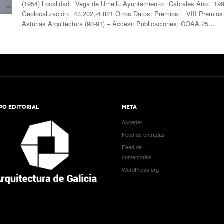
(1954) Localidad: Vega de Urriellu Ayuntamiento: Cabrales Año: 19
Geolocalización: 43.202,-4.821 Otros Datos: Premios: VIII Premios
Asturias Arquitectura (90-91) – Accesit Publicaciones: COAA 25
…
PO EDITORIAL
META
Acceder
Feed de entradas
Feed de
comentarios
WordPress.org