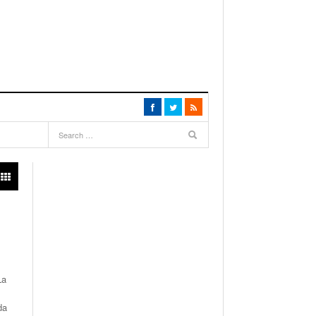
La
da