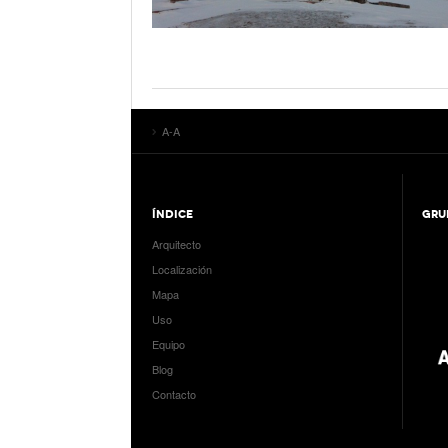
A-A
ÍNDICE
GRU
Arquitecto
Localización
Mapa
Uso
Equipo
Blog
Contacto