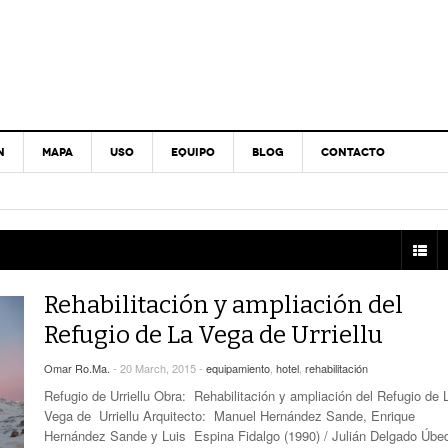
N
MAPA
USO
EQUIPO
BLOG
CONTACTO
Rehabilitación y ampliación del
Refugio de La Vega de Urriellu
Omar Ro.Ma.
- 20 March, 2015 -
equipamiento
,
hotel
,
rehabilitación
Refugio de Urriellu Obra: Rehabilitación y ampliación del Refugio de 
Vega de Urriellu Arquitecto: Manuel Hernández Sande, Enrique
Hernández Sande y Luis Espina Fidalgo (1990) / Julián Delgado Úbe