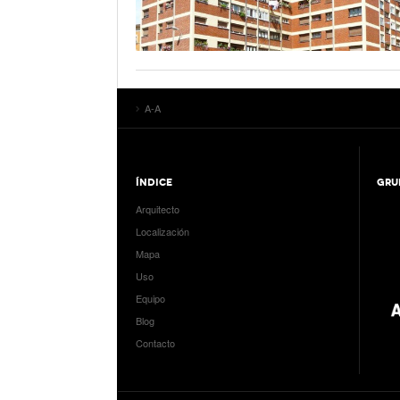
A-A
ÍNDICE
GRU
Arquitecto
Localización
Mapa
Uso
Equipo
Blog
Contacto