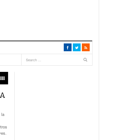
HA
 la
tros
ves.