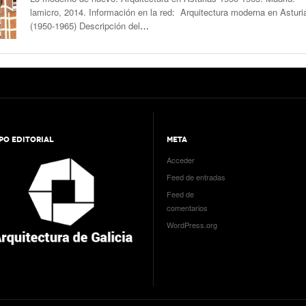
lamicro, 2014. Información en la red: Arquitectura moderna en Asturi
(1950-1965) Descripción del
…
PO EDITORIAL
META
Acceder
Feed de entradas
Feed de
comentarios
WordPress.org