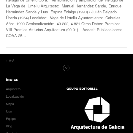
La Vega de Urriellu Arquitecto: Manuel Hernández Sande, Enrique
Hernández Sande y Luis Espina Fidalgo (1990) / Julián Delgado
Úbeda (1954) Localidad: Vega de Urriellu Ayuntamiento: Cabrales
Año: 1990 Geolocalización: 43.202,-4.821 Otros Datos: Premios:
VIII Premios Asturias Arquitectura (90-91) – Accesit Publicaciones:
COAA 25
…
A-A
ÍNDICE
Arquitecto
GRUPO EDITORIAL
Localización
Mapa
Uso
Equipo
Blog