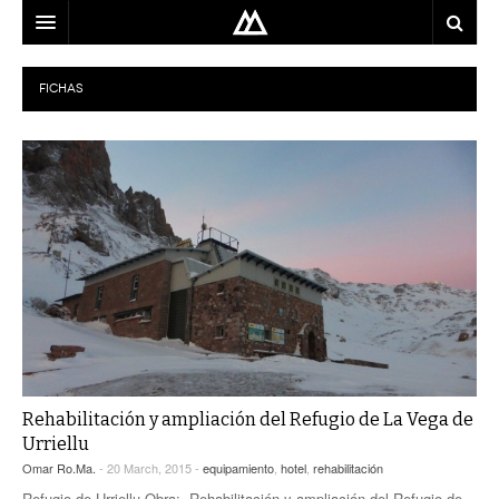
ARQUITECTO
FICHAS
LOCALIZACIÓN
MAPA
USO
EQUIPO
BLOG
CONTACTO
Rehabilitación y ampliación del Refugio de La Vega de
Urriellu
Omar Ro.Ma.
- 20 March, 2015 -
equipamiento
,
hotel
,
rehabilitación
Refugio de Urriellu Obra: Rehabilitación y ampliación del Refugio de