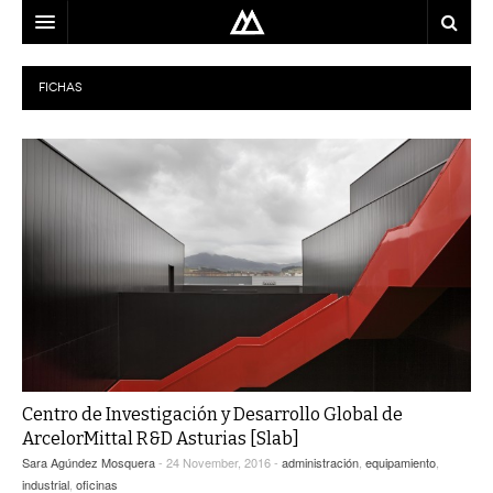
ARQUITECTO
FICHAS
LOCALIZACIÓN
MAPA
USO
EQUIPO
BLOG
CONTACTO
Centro de Investigación y Desarrollo Global de
ArcelorMittal R&D Asturias [Slab]
Sara Agúndez Mosquera
- 24 November, 2016 -
administración
,
equipamiento
,
industrial
,
oficinas