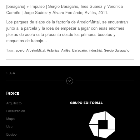
[baragaño] + Impulso | Sergio Baragaño, Inés Suárez y Verónica
Carreño | Jorge Suárez y Álvaro Fernánde; Avilés, 2011.
Los parques de slabs de la factoría de ArcelorMittal, se encuentran
junto a la parcela y la idea de empezar a jugar con esas enormes
piezas de acero está presenta desde los primeros bocetos y
maquetas de trabajo…
Tags:
acero
,
ArcelorMittal
,
Asturias
,
Avilés
,
Baragaño
,
industrial
,
Sergio Baragaño
A-A
ÍNDICE
Arquitecto
GRUPO EDITORIAL
Localización
Mapa
Uso
Equipo