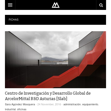
ARQUITECTO
FICHAS
LOCALIZACIÓN
MAPA
USO
EQUIPO
BLOG
CONTACTO
Centro de Investigación y Desarrollo Global de
ArcelorMittal R&D Asturias [Slab]
Sara Agúndez Mosquera
- 24 November, 2016 -
administración
,
equipamiento
,
industrial
,
oficinas