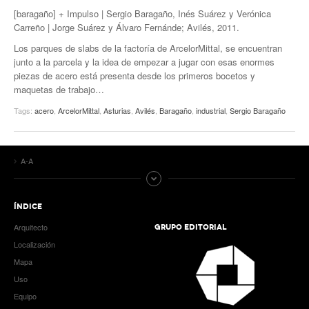
[baragaño] + Impulso | Sergio Baragaño, Inés Suárez y Verónica
Carreño | Jorge Suárez y Álvaro Fernánde; Avilés, 2011.
Los parques de slabs de la factoría de ArcelorMittal, se encuentran
junto a la parcela y la idea de empezar a jugar con esas enormes
piezas de acero está presenta desde los primeros bocetos y
maquetas de trabajo…
Tags:
acero
,
ArcelorMittal
,
Asturias
,
Avilés
,
Baragaño
,
industrial
,
Sergio Baragaño
A-A
ÍNDICE
Arquitecto
GRUPO EDITORIAL
Localización
Mapa
Uso
Equipo