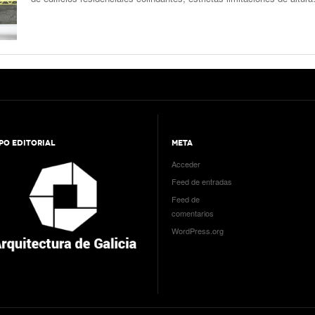
PO EDITORIAL
META
Acceder
Feed de entradas
Feed de
comentarios
WordPress.org