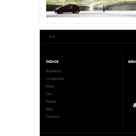
A-A
ÍNDICE
GRU
Arquitecto
Localización
Mapa
Uso
Equipo
Blog
Contacto