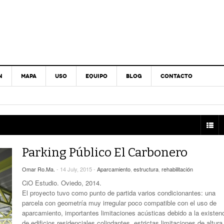
N
MAPA
USO
EQUIPO
BLOG
CONTACTO
Parking Público El Carbonero
Omar Ro.Ma.
- 14 July, 2015 -
Aparcamiento
,
estructura
,
rehabilitación
CiO Estudio. Oviedo, 2014.
El proyecto tuvo como punto de partida varios condicionantes: una
parcela con geometría muy irregular poco compatible con el uso de
aparcamiento, importantes limitaciones acústicas debido a la existen
de edificios residenciales colindantes, estrictas limitaciones de altur