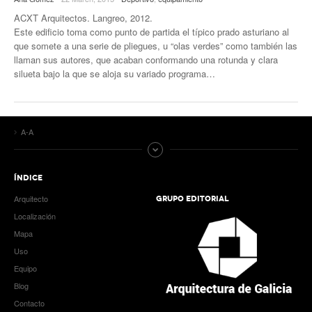
ACXT Arquitectos. Langreo, 2012.
Este edificio toma como punto de partida el típico prado asturiano al
que somete a una serie de pliegues, u “olas verdes” como también las
llaman sus autores, que acaban conformando una rotunda y clara
silueta bajo la que se aloja su variado programa…
A-A
ÍNDICE
Arquitecto
GRUPO EDITORIAL
Localización
Mapa
Uso
Equipo
Blog
Contacto