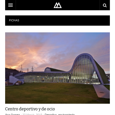
ARQUITECTO
FICHAS
LOCALIZACIÓN
MAPA
USO
EQUIPO
BLOG
CONTACTO
Centro deportivo y de ocio
Ana Gomez
- 22 March, 2015 -
Deportivo
,
equipamiento