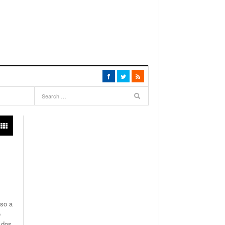
eso a
o
 dos