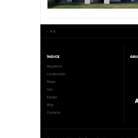
A-A
ÍNDICE
GRU
Arquitecto
Localización
Mapa
Uso
Equipo
Blog
Contacto