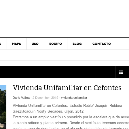
N
MAPA
USO
EQUIPO
BLOG
CONTACTO
Vivienda Unifamiliar en Cefontes
Dario Vallina
- 2 December, 2015 -
vivienda unifamiliar
Vivienda Unifamiliar en Cefontes. Estudio Roble/ Joaquín Rubiera
Sáez|Joaquín Nosty Secades. Gijón. 2012
Entramos a un amplio vestíbulo presidido por la escalera que da acc
la planta sótano y planta primera. Desde el vestíbulo tenemos acces
hacia la zona de dormitorios en el ala este de la vivienda formado por