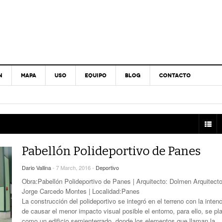
N
MAPA
USO
EQUIPO
BLOG
CONTACTO
Pabellón Polideportivo de Panes
Dario Vallina
- 7 March, 2016 -
Deportivo
Obra:Pabellón Polideportivo de Panes | Arquitecto: Dolmen Arquitecto
Jorge Carcedo Montes | Localidad:Panes
La construcción del polideportivo se integró en el terreno con la inten
de causar el menor impacto visual posible el entorno, para ello, se pl
como un edificio semienterrado, donde los elementos que llaman la