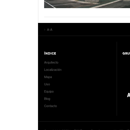
A-A
ÍNDICE
GRU
Arquitecto
Localización
Mapa
Uso
Equipo
Blog
Contacto