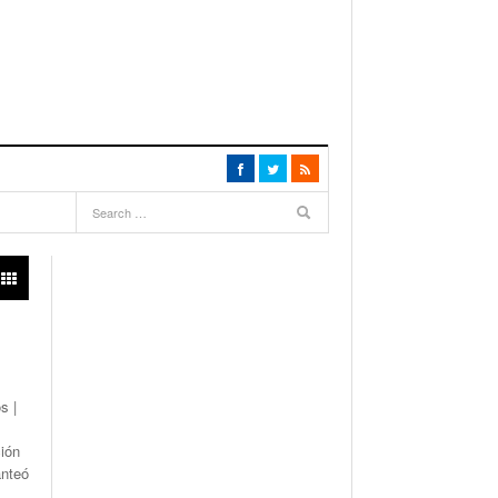
s |
ción
anteó