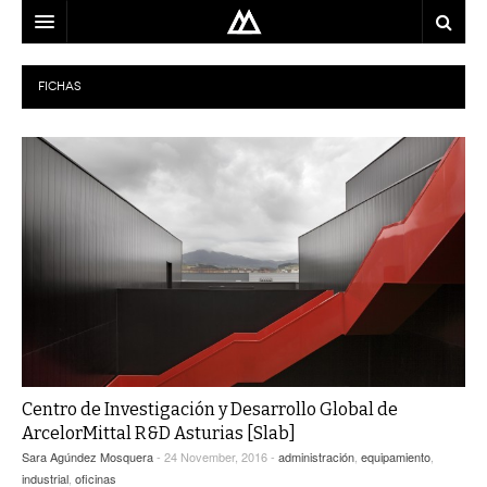
ARQUITECTO
FICHAS
LOCALIZACIÓN
MAPA
USO
EQUIPO
BLOG
CONTACTO
Centro de Investigación y Desarrollo Global de
ArcelorMittal R&D Asturias [Slab]
Sara Agúndez Mosquera
- 24 November, 2016 -
administración
,
equipamiento
,
industrial
,
oficinas