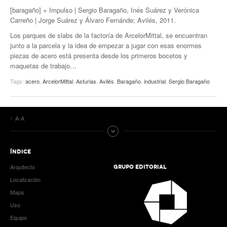
[baragaño] + Impulso | Sergio Baragaño, Inés Suárez y Verónica
Carreño | Jorge Suárez y Álvaro Fernánde; Avilés, 2011.
Los parques de slabs de la factoría de ArcelorMittal, se encuentran
junto a la parcela y la idea de empezar a jugar con esas enormes
piezas de acero está presenta desde los primeros bocetos y
maquetas de trabajo…
Tags:
acero
,
ArcelorMittal
,
Asturias
,
Avilés
,
Baragaño
,
industrial
,
Sergio Baragaño
A-A
ÍNDICE
Arquitecto
GRUPO EDITORIAL
Localización
Mapa
Uso
Equipo