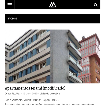
ARQUITECTO
FICHAS
LOCALIZACIÓN
MAPA
USO
EQUIPO
BLOG
CONTACTO
Apartamentos Miami (modificado)
Omar Ro.Ma.
- 13 July, 2015 -
vivienda colectiva
José Antonio Muñiz Muñiz. Gijón, 1955.
Se trata de una disposición higienista de cinco cuerpos con cinco