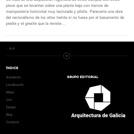
pisos que se levantan sobre una planta baja con tramos de
mampostería horizontal muy texturada y pilotis. Parecería una obra
del racionalismo de los años treinta si no fuese por el basamento de
piedra y el gresite que la reviste…
A-A
ÍNDICE
Arquitecto
GRUPO EDITORIAL
Localización
Mapa
Uso
Equipo
Blog
Contacto