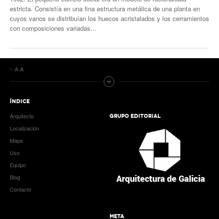
estricta. Consistía en una fina estructura metálica de una planta en
cuyos vanos se distribuían los huecos acristalados y los cerramientos
con composiciones variadas…
A-A
ÍNDICE
Arquitecto
GRUPO EDITORIAL
Localización
Mapa
Uso
Equipo
Blog
Contacto
META