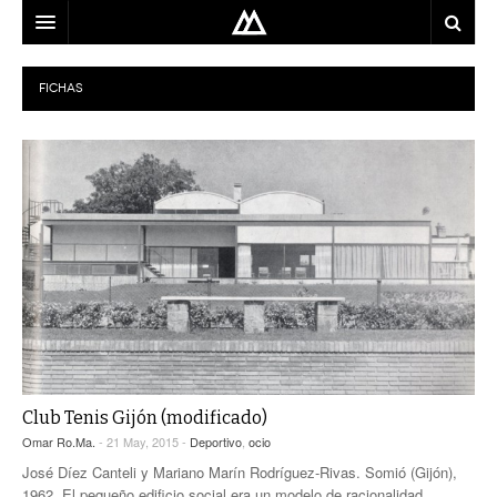
ARQUITECTO
FICHAS
LOCALIZACIÓN
MAPA
USO
EQUIPO
BLOG
CONTACTO
Club Tenis Gijón (modificado)
Omar Ro.Ma.
- 21 May, 2015 -
Deportivo
,
ocio
José Díez Canteli y Mariano Marín Rodríguez-Rivas. Somió (Gijón),
1962. El pequeño edificio social era un modelo de racionalidad