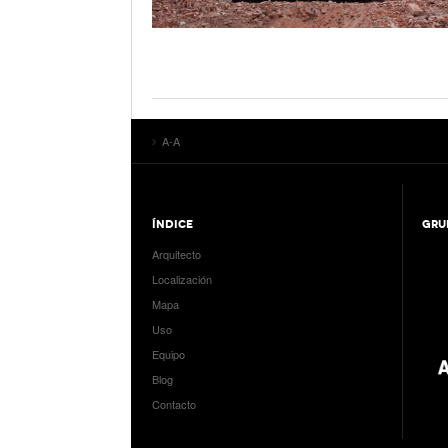
A-A
ÍNDICE
GRU
Arquitecto
Localización
Mapa
Uso
Equipo
Blog
Contacto