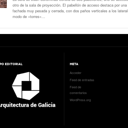
otro de la sala de proyección. El pabellón de acceso destaca por una
fachada muy pesada y cerrada, con dos paños verticales a los latera
modo de «torres»…
PO EDITORIAL
META
Acceder
Feed de entradas
Feed de
comentarios
WordPress.org