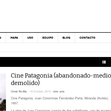
N
MAPA
USO
EQUIPO
BLOG
CONTACTO
Cine Patagonia (abandonado-medi
demolido)
Omar Ro.Ma.
- 19 October, 2015 -
cine
,
ocio
Cine Patagonia. Juan Corominas Fernández-Peña, Miranda (Avilés),
1957.
La obra de Juan Corominas consta de dos pabellones, uno de acceso