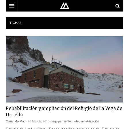
ARQUITECTO
FICHAS
LOCALIZACIÓN
MAPA
USO
EQUIPO
BLOG
CONTACTO
Rehabilitación y ampliación del Refugio de La Vega de
Urriellu
Omar Ro.Ma.
- 20 March, 2015 -
equipamiento
,
hotel
,
rehabilitación
Refugio de Urriellu Obra: Rehabilitación y ampliación del Refugio de