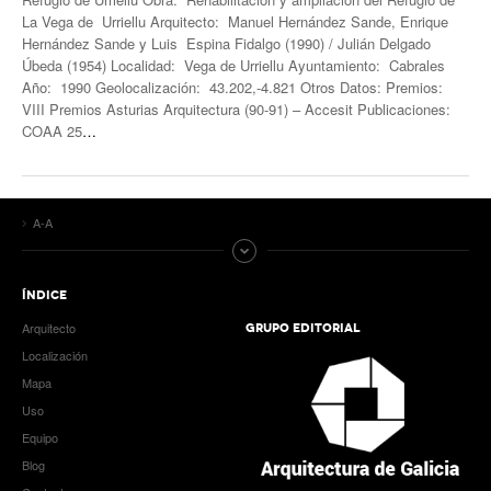
La Vega de Urriellu Arquitecto: Manuel Hernández Sande, Enrique
Hernández Sande y Luis Espina Fidalgo (1990) / Julián Delgado
Úbeda (1954) Localidad: Vega de Urriellu Ayuntamiento: Cabrales
Año: 1990 Geolocalización: 43.202,-4.821 Otros Datos: Premios:
VIII Premios Asturias Arquitectura (90-91) – Accesit Publicaciones:
COAA 25
…
A-A
ÍNDICE
Arquitecto
GRUPO EDITORIAL
Localización
Mapa
Uso
Equipo
Blog