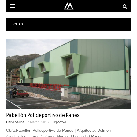
ARQUITECTO
FICHAS
LOCALIZACIÓN
MAPA
USO
EQUIPO
BLOG
CONTACTO
Pabellón Polideportivo de Panes
Dario Vallina
- 7 March, 2016 -
Deportivo
Obra:Pabellón Polideportivo de Panes | Arquitecto: Dolmen
Arquitectos | Jorge Carcedo Montes | Localidad:Panes