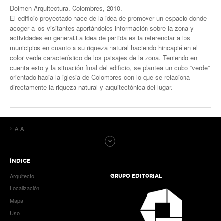
Dolmen Arquitectura. Colombres, 2010.
El edificio proyectado nace de la idea de promover un espacio donde
acoger a los visitantes aportándoles información sobre la zona y
actividades en general.La idea de partida es la referenciar a los
municipios en cuanto a su riqueza natural haciendo hincapié en el
color verde característico de los paisajes de la zona. Teniendo en
cuenta esto y la situación final del edificio, se plantea un cubo “verde”
orientado hacia la iglesia de Colombres con lo que se relaciona
directamente la riqueza natural y arquitectónica del lugar.
A-A
ÍNDICE
Arquitecto
GRUPO EDITORIAL
Localización
Mapa
Uso