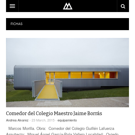
ARQUITECTO
FICHAS
LOCALIZACIÓN
MAPA
USO
EQUIPO
BLOG
CONTACTO
Comedor del Colegio Maestro Jaime Borrás
Andrea Alvarez
- 23 March, 2015 -
equipamiento
Marcos Morilla. Obra: Comedor del Colegio Guillén Lafuerza
Arquitecto: Miguel Ángel García-Pola Vallejo Localidad: Oviedo