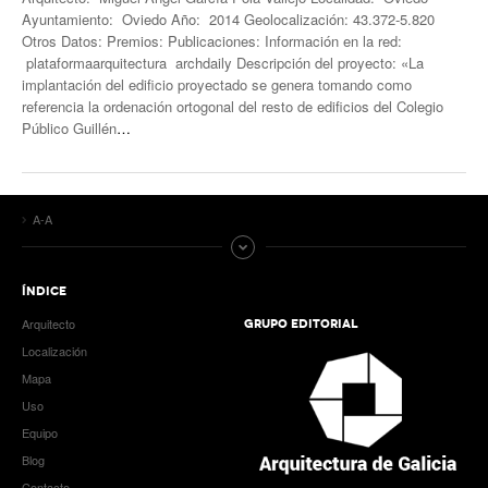
Ayuntamiento: Oviedo Año: 2014 Geolocalización: 43.372-5.820
Otros Datos: Premios: Publicaciones: Información en la red:
plataformaarquitectura archdaily Descripción del proyecto: «La
implantación del edificio proyectado se genera tomando como
referencia la ordenación ortogonal del resto de edificios del Colegio
Público Guillén
…
A-A
ÍNDICE
Arquitecto
GRUPO EDITORIAL
Localización
Mapa
Uso
Equipo
Blog
Contacto