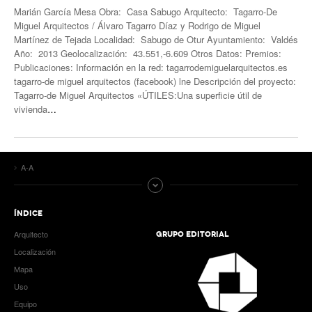
Marián García Mesa Obra: Casa Sabugo Arquitecto: Tagarro-De
Miguel Arquitectos / Álvaro Tagarro Díaz y Rodrigo de Miguel
Martínez de Tejada Localidad: Sabugo de Otur Ayuntamiento: Valdés
Año: 2013 Geolocalización: 43.551,-6.609 Otros Datos: Premios:
Publicaciones: Información en la red: tagarrodemiguelarquitectos.es
tagarro-de miguel arquitectos (facebook) lne Descripción del proyecto:
Tagarro-de Miguel Arquitectos «ÚTILES:Una superficie útil de
vivienda
…
A-A
ÍNDICE
Arquitecto
GRUPO EDITORIAL
Localización
Mapa
Uso
Equipo