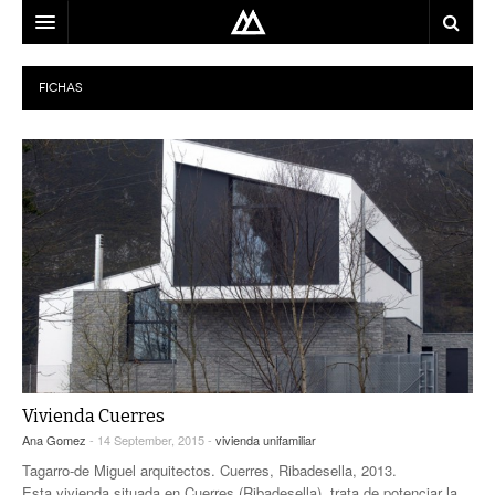
ARQUITECTO
FICHAS
LOCALIZACIÓN
MAPA
USO
EQUIPO
BLOG
CONTACTO
Vivienda Cuerres
Ana Gomez
- 14 September, 2015 -
vivienda unifamiliar
Tagarro-de Miguel arquitectos. Cuerres, Ribadesella, 2013.
Esta vivienda situada en Cuerres (Ribadesella), trata de potenciar la