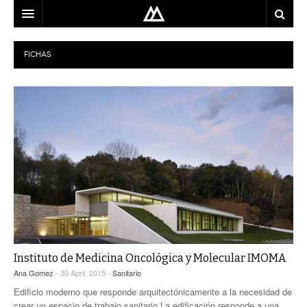
ARQUITECTO
FICHAS
LOCALIZACIÓN
MAPA
USO
EQUIPO
BLOG
CONTACTO
Instituto de Medicina Oncológica y Molecular IMOMA
Ana Gomez
- 30 April, 2015 -
Sanitario
Edificio moderno que responde arquitectónicamente a la necesidad de
crear un espacio de trabajo sanitario.La edificación responde a una