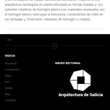
arquitectura rectangular en planta articulada en formas lineales y con
potentes voladizos de hormigón blanco.Los materiales empleados son
el hormigón blanco visto para la estructura, cerramientos de vidrio en
las fachadas y, finalmente, interiores de hormigón y madera.
A-A
ÍNDICE
Arquitecto
GRUPO EDITORIAL
Localización
Mapa
Uso
Equipo
Blog
Contacto