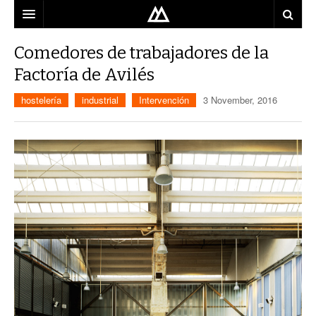
ARQUITECTO
Comedores de trabajadores de la
Factoría de Avilés
LOCALIZACIÓN
hostelería
industrial
Intervención
3 November, 2016
MAPA
USO
EQUIPO
BLOG
CONTACTO