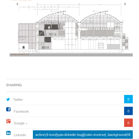
Sharing
0
Twitter
0
Facebook
0
Google +
active){li-icon[type=linkedin-bug][color=inverse] .background{fill
Linkedin