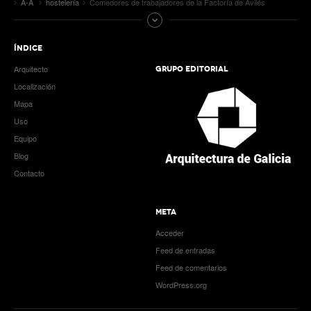
A-A
hostelería
Comedores de trabajadores de la Factoría de Avilés
ÍNDICE
Arquitecto
GRUPO EDITORIAL
Localización
Mapa
Uso
Equipo
Blog
Contacto
META
Acceder
Feed de entradas
Feed de comentarios
WordPress.org