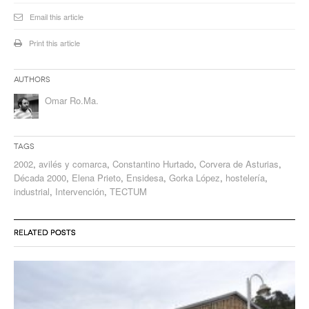
Email this article
Print this article
Authors
Omar Ro.Ma.
Tags
2002
,
avilés y comarca
,
Constantino Hurtado
,
Corvera de Asturias
,
Década 2000
,
Elena Prieto
,
Ensidesa
,
Gorka López
,
hostelería
,
industrial
,
Intervención
,
TECTUM
RELATED POSTS