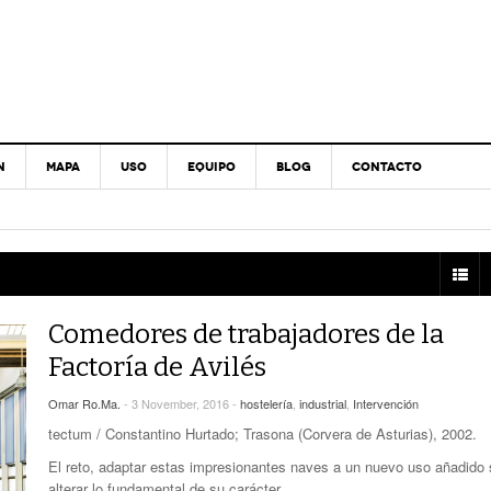
N
MAPA
USO
EQUIPO
BLOG
CONTACTO
Comedores de trabajadores de la
Factoría de Avilés
Omar Ro.Ma.
- 3 November, 2016 -
hostelería
,
industrial
,
Intervención
tectum / Constantino Hurtado; Trasona (Corvera de Asturias), 2002.
El reto, adaptar estas impresionantes naves a un nuevo uso añadido 
alterar lo fundamental de su carácter.