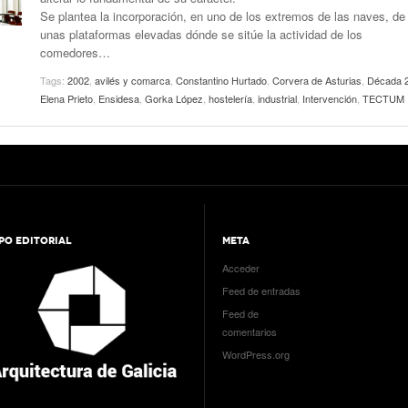
Se plantea la incorporación, en uno de los extremos de las naves, de
unas plataformas elevadas dónde se sitúe la actividad de los
comedores…
Tags:
2002
,
avilés y comarca
,
Constantino Hurtado
,
Corvera de Asturias
,
Década 
Elena Prieto
,
Ensidesa
,
Gorka López
,
hostelería
,
industrial
,
Intervención
,
TECTUM
PO EDITORIAL
META
Acceder
Feed de entradas
Feed de
comentarios
WordPress.org