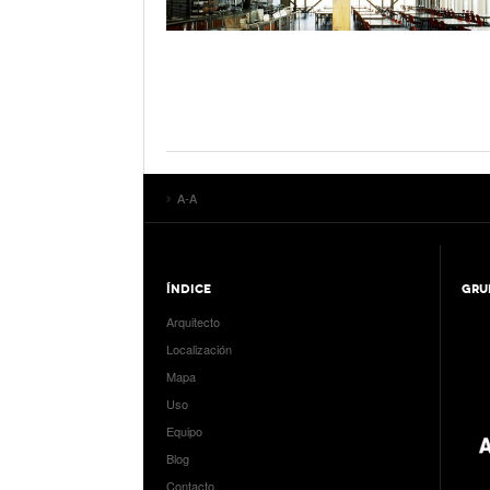
A-A
ÍNDICE
GRU
Arquitecto
Localización
Mapa
Uso
Equipo
Blog
Contacto