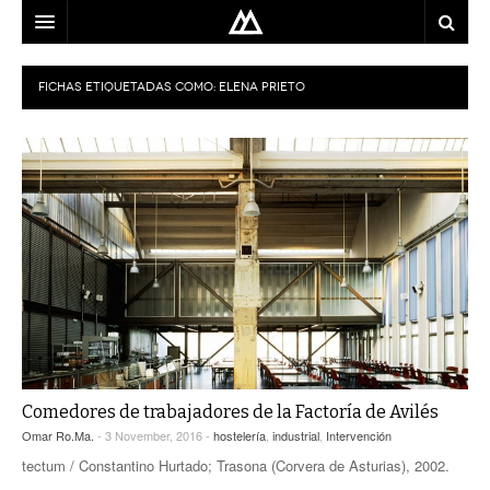
ARQUITECTO
FICHAS ETIQUETADAS COMO:
ELENA PRIETO
LOCALIZACIÓN
MAPA
USO
EQUIPO
BLOG
CONTACTO
Comedores de trabajadores de la Factoría de Avilés
Omar Ro.Ma.
- 3 November, 2016 -
hostelería
,
industrial
,
Intervención
tectum / Constantino Hurtado; Trasona (Corvera de Asturias), 2002.