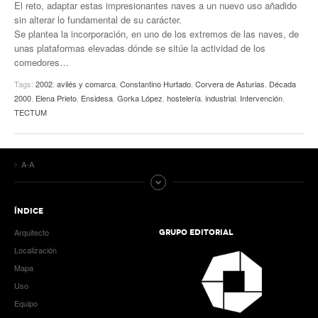
El reto, adaptar estas impresionantes naves a un nuevo uso añadido
sin alterar lo fundamental de su carácter.
Se plantea la incorporación, en uno de los extremos de las naves, de
unas plataformas elevadas dónde se sitúe la actividad de los
comedores…
Tags:
2002
,
avilés y comarca
,
Constantino Hurtado
,
Corvera de Asturias
,
Década
2000
,
Elena Prieto
,
Ensidesa
,
Gorka López
,
hostelería
,
industrial
,
Intervención
,
TECTUM
A-A
ÍNDICE
Arquitecto
GRUPO EDITORIAL
Localización
Mapa
Uso
Equipo