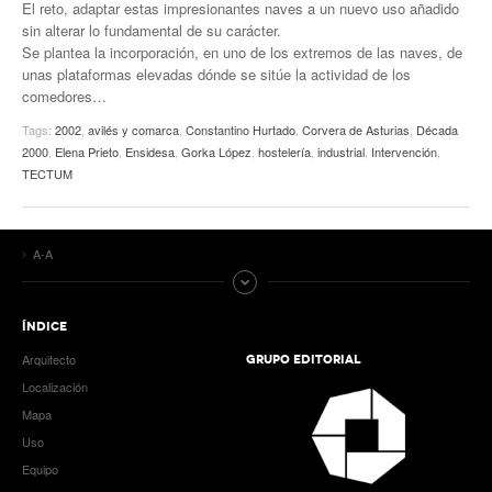
El reto, adaptar estas impresionantes naves a un nuevo uso añadido
sin alterar lo fundamental de su carácter.
Se plantea la incorporación, en uno de los extremos de las naves, de
unas plataformas elevadas dónde se sitúe la actividad de los
comedores…
Tags:
2002
,
avilés y comarca
,
Constantino Hurtado
,
Corvera de Asturias
,
Década
2000
,
Elena Prieto
,
Ensidesa
,
Gorka López
,
hostelería
,
industrial
,
Intervención
,
TECTUM
A-A
ÍNDICE
Arquitecto
GRUPO EDITORIAL
Localización
Mapa
Uso
Equipo