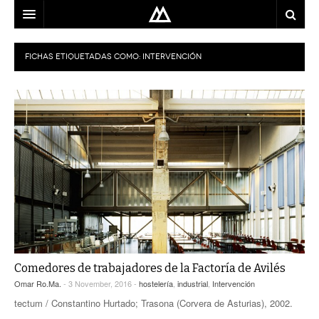
ARQUITECTO
FICHAS ETIQUETADAS COMO:
INTERVENCIÓN
LOCALIZACIÓN
MAPA
USO
EQUIPO
BLOG
CONTACTO
Comedores de trabajadores de la Factoría de Avilés
Omar Ro.Ma.
- 3 November, 2016 -
hostelería
,
industrial
,
Intervención
tectum / Constantino Hurtado; Trasona (Corvera de Asturias), 2002.