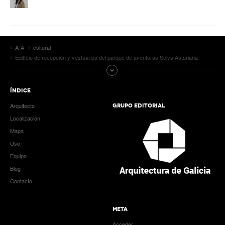
A-A
cultural
Edificio de recepción y vestuarios del parque de aventuras Selva Asturiana
ÍNDICE
Arquitecto
GRUPO EDITORIAL
Localización
Mapa
Uso
Equipo
Blog
Contacto
META
Acceder