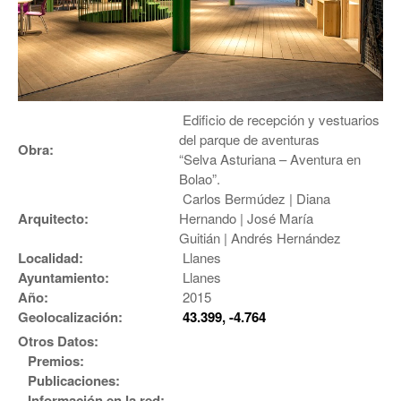
Edificio de recepción y vestuarios
del parque de aventuras
Obra:
“Selva Asturiana – Aventura en
Bolao”.
Carlos Bermúdez | Diana
Arquitecto:
Hernando | José María
Guitián | Andrés Hernández
Localidad:
Llanes
Ayuntamiento:
Llanes
Año:
2015
Geolocalización:
43.399, -4.764
Otros Datos:
Premios:
Publicaciones:
Información en la red: