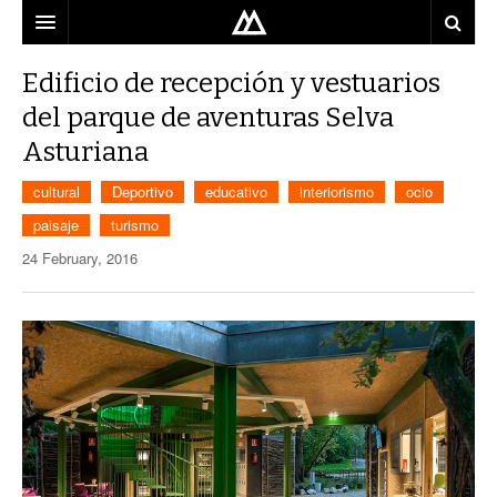
ARQUITECTO
Edificio de recepción y vestuarios
del parque de aventuras Selva
LOCALIZACIÓN
Asturiana
MAPA
cultural
Deportivo
educativo
interiorismo
ocio
USO
paisaje
turismo
EQUIPO
24 February, 2016
BLOG
CONTACTO