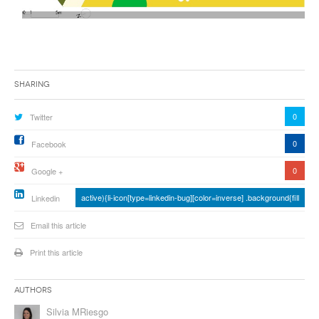
Sharing
0
Twitter
0
Facebook
0
Google +
active){li-icon[type=linkedin-bug][color=inverse] .background{fill
Linkedin
Email this article
Print this article
Authors
Silvia MRiesgo