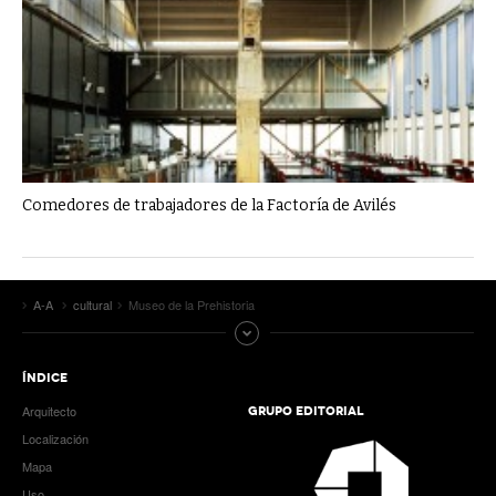
Comedores de trabajadores de la Factoría de Avilés
A-A
cultural
Museo de la Prehistoria
ÍNDICE
Arquitecto
GRUPO EDITORIAL
Localización
Mapa
Uso