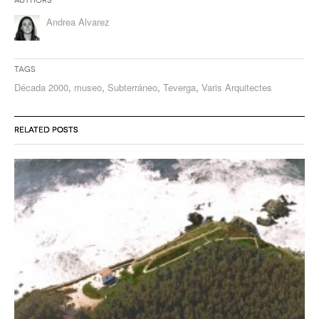
Authors
Andrea Alvarez
Tags
Década 2000
,
museo
,
Subterráneo
,
Teverga
,
Varis Arquitectes
RELATED POSTS