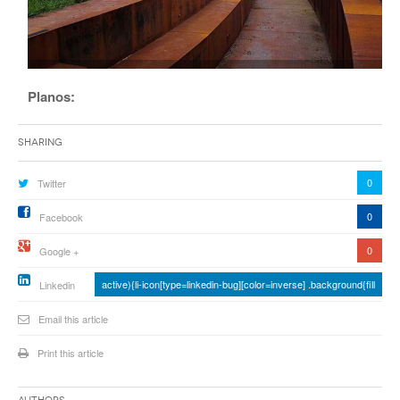
Planos:
Sharing
0
Twitter
0
Facebook
0
Google +
active){li-icon[type=linkedin-bug][color=inverse] .background{fill
Linkedin
Email this article
Print this article