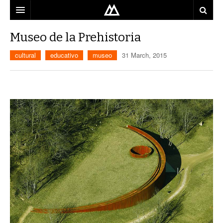
ARQUITECTO
Museo de la Prehistoria
LOCALIZACIÓN
cultural
educativo
museo
31 March, 2015
MAPA
USO
EQUIPO
BLOG
CONTACTO