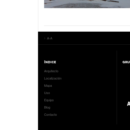
A-A
ÍNDICE
GRU
Arquitecto
Localización
Mapa
Uso
Equipo
Blog
Contacto