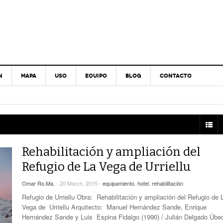
N
MAPA
USO
EQUIPO
BLOG
CONTACTO
Rehabilitación y ampliación del
Refugio de La Vega de Urriellu
Omar Ro.Ma.
- 20 March, 2015 -
equipamiento
,
hotel
,
rehabilitación
Refugio de Urriellu Obra: Rehabilitación y ampliación del Refugio de 
Vega de Urriellu Arquitecto: Manuel Hernández Sande, Enrique
Hernández Sande y Luis Espina Fidalgo (1990) / Julián Delgado Úbe