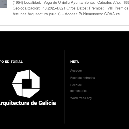
(1954) Localidad: Vega de Urriellu Ayuntamiento: Cabrales Año: 19
Geolocalización: 43.202,-4.821 Otros Datos: Premios: VIII Premios
Asturias Arquitectura (90-91) – Accesit Publicaciones: COAA 25
…
PO EDITORIAL
META
Acceder
Feed de entradas
Feed de
comentarios
WordPress.org