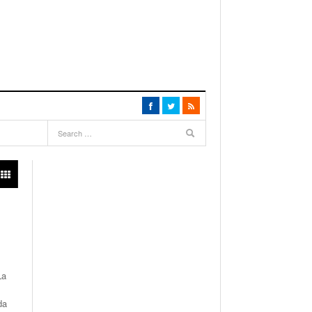
La
da