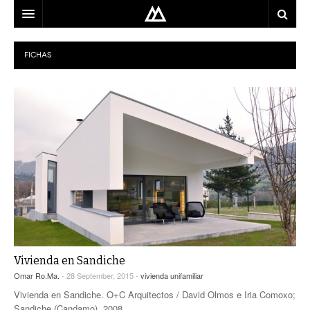
ARQUITECTO
FICHAS
LOCALIZACIÓN
MAPA
USO
EQUIPO
BLOG
CONTACTO
Vivienda en Sandiche
Omar Ro.Ma.
- 28 September, 2015 -
vivienda unifamiliar
Vivienda en Sandiche. O+C Arquitectos / David Olmos e Iria Comoxo;
Sandiche (Candamo), 2008.