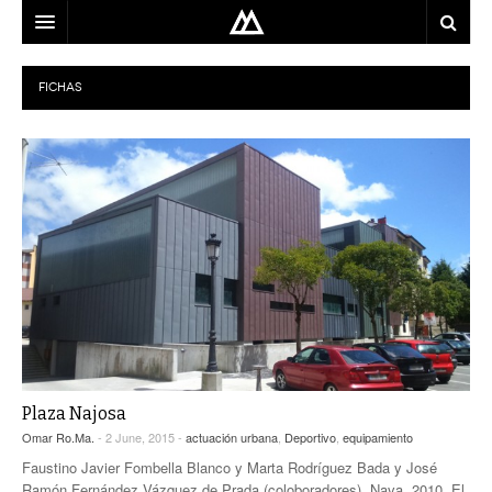
ARQUITECTO
FICHAS
LOCALIZACIÓN
MAPA
USO
EQUIPO
BLOG
CONTACTO
Plaza Najosa
Omar Ro.Ma.
- 2 June, 2015 -
actuación urbana
,
Deportivo
,
equipamiento
Faustino Javier Fombella Blanco y Marta Rodríguez Bada y José
Ramón Fernández Vázquez de Prada (coloboradores). Nava, 2010. El