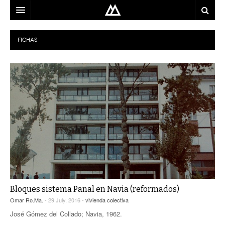
ARQUITECTO
FICHAS
LOCALIZACIÓN
MAPA
USO
EQUIPO
BLOG
CONTACTO
Bloques sistema Panal en Navia (reformados)
Omar Ro.Ma.
- 29 July, 2016 -
vivienda colectiva
José Gómez del Collado; Navia, 1962.