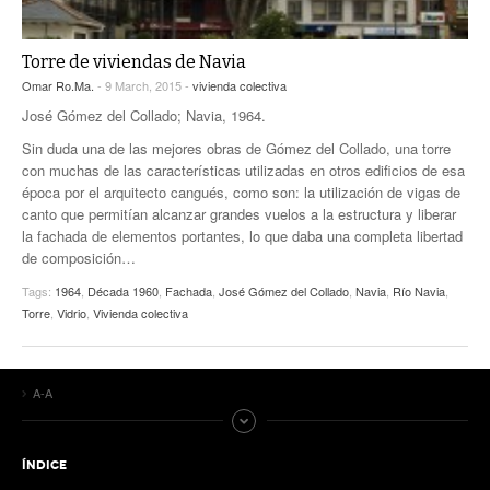
Torre de viviendas de Navia
Omar Ro.Ma.
- 9 March, 2015 -
vivienda colectiva
José Gómez del Collado; Navia, 1964.
Sin duda una de las mejores obras de Gómez del Collado, una torre
con muchas de las características utilizadas en otros edificios de esa
época por el arquitecto cangués, como son: la utilización de vigas de
canto que permitían alcanzar grandes vuelos a la estructura y liberar
la fachada de elementos portantes, lo que daba una completa libertad
de composición…
Tags:
1964
,
Década 1960
,
Fachada
,
José Gómez del Collado
,
Navia
,
Río Navia
,
Torre
,
Vidrio
,
Vivienda colectiva
A-A
ÍNDICE