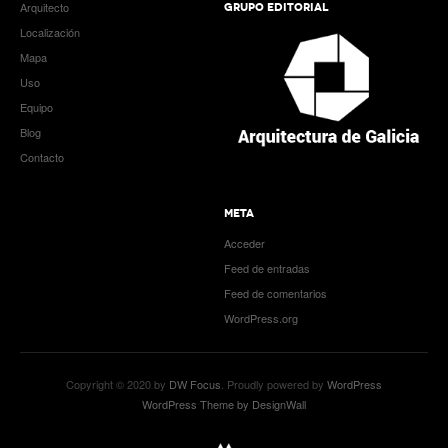
Arquitecto
GRUPO EDITORIAL
Localización
Mapa
Uso
Equipo
Blog
Contacto
META
Acceder
Feed de entradas
Feed de comentarios
WordPress.org
Copyright © 2020 by
DW Focus
. Proudly powered by
WordPress
WordPress Theme by DesignWall