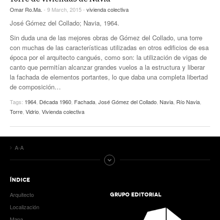
Omar Ro.Ma.
- 9 March, 2015 -
vivienda colectiva
José Gómez del Collado; Navia, 1964.
Sin duda una de las mejores obras de Gómez del Collado, una torre
con muchas de las características utilizadas en otros edificios de esa
época por el arquitecto cangués, como son: la utilización de vigas de
canto que permitían alcanzar grandes vuelos a la estructura y liberar
la fachada de elementos portantes, lo que daba una completa libertad
de composición…
Tags:
1964
,
Década 1960
,
Fachada
,
José Gómez del Collado
,
Navia
,
Río Navia
,
Torre
,
Vidrio
,
Vivienda colectiva
A-A
ÍNDICE
Arquitecto
GRUPO EDITORIAL
Localización
Mapa