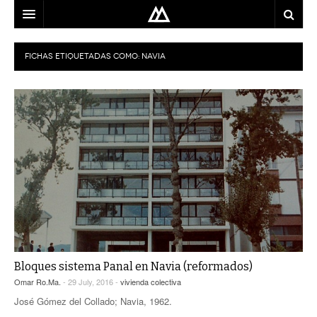
ARQUITECTO
FICHAS ETIQUETADAS COMO:
NAVIA
LOCALIZACIÓN
MAPA
USO
EQUIPO
BLOG
CONTACTO
Bloques sistema Panal en Navia (reformados)
Omar Ro.Ma.
- 29 July, 2016 -
vivienda colectiva
José Gómez del Collado; Navia, 1962.