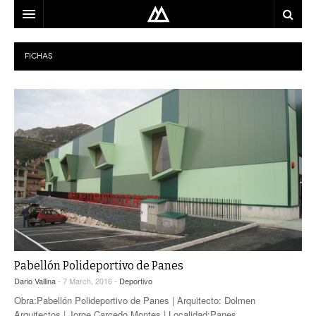
ARQUITECTO
FICHAS
LOCALIZACIÓN
MAPA
USO
EQUIPO
BLOG
CONTACTO
Pabellón Polideportivo de Panes
Dario Vallina
- 7 March, 2016 -
Deportivo
Obra:Pabellón Polideportivo de Panes | Arquitecto: Dolmen
Arquitectos | Jorge Carcedo Montes | Localidad:Panes