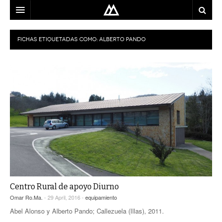
ARQUITECTO
FICHAS ETIQUETADAS COMO:
ALBERTO PANDO
LOCALIZACIÓN
MAPA
USO
EQUIPO
BLOG
CONTACTO
Centro Rural de apoyo Diurno
Omar Ro.Ma.
- 29 April, 2016 -
equipamiento
Abel Alonso y Alberto Pando; Callezuela (Illas), 2011.