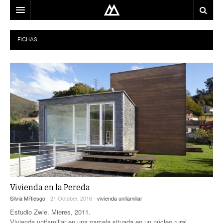
ARQUITECTO
FICHAS
LOCALIZACIÓN
MAPA
USO
EQUIPO
BLOG
CONTACTO
Vivienda en la Pereda
Silvia MRiesgo
- 21 October, 2016 -
vivienda unifamiliar
Estudio Zwie. Mieres, 2011.
Vivienda unifamiliar en una parcela situada en un núcleo rural,