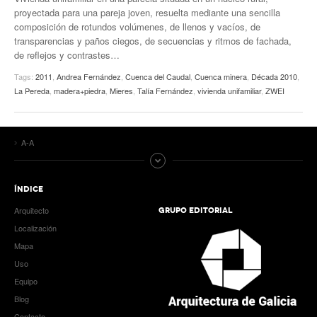
proyectada para una pareja joven, resuelta mediante una sencilla
composición de rotundos volúmenes, de llenos y vacíos, de
transparencias y paños ciegos, de secuencias y ritmos de fachada,
de reflejos y contrastes…
Tags:
2011
,
Andrea Fernández
,
Cuenca del Caudal
,
Cuenca minera
,
Década 2010
,
La Pereda
,
madera+piedra
,
Mieres
,
Talía Fernández
,
vivienda unifamiliar
,
ZWEI
A-A
ÍNDICE
Arquitecto
GRUPO EDITORIAL
Localización
Mapa
Uso
Equipo
Blog
Contacto